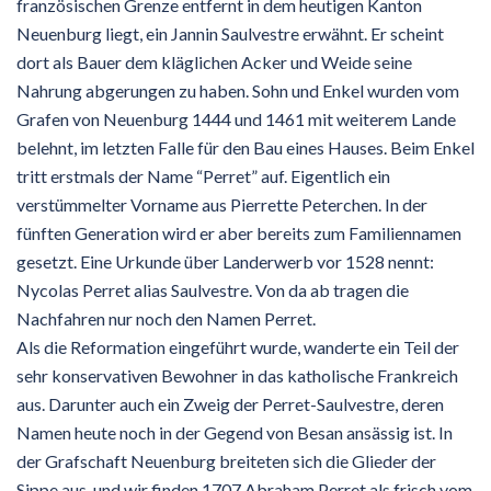
französischen Grenze entfernt in dem heutigen Kanton
Neuenburg liegt, ein Jannin Saulvestre erwähnt. Er scheint
dort als Bauer dem kläglichen Acker und Weide seine
Nahrung abgerungen zu haben. Sohn und Enkel wurden vom
Grafen von Neuenburg 1444 und 1461 mit weiterem Lande
belehnt, im letzten Falle für den Bau eines Hauses. Beim Enkel
tritt erstmals der Name “Perret” auf. Eigentlich ein
verstümmelter Vorname aus Pierrette Peterchen. In der
fünften Generation wird er aber bereits zum Familiennamen
gesetzt. Eine Urkunde über Landerwerb vor 1528 nennt:
Nycolas Perret alias Saulvestre. Von da ab tragen die
Nachfahren nur noch den Namen Perret.
Als die Reformation eingeführt wurde, wanderte ein Teil der
sehr konservativen Bewohner in das katholische Frankreich
aus. Darunter auch ein Zweig der Perret-Saulvestre, deren
Namen heute noch in der Gegend von Besan ansässig ist. In
der Grafschaft Neuenburg breiteten sich die Glieder der
Sippe aus, und wir finden 1707 Abraham Perret als frisch vom