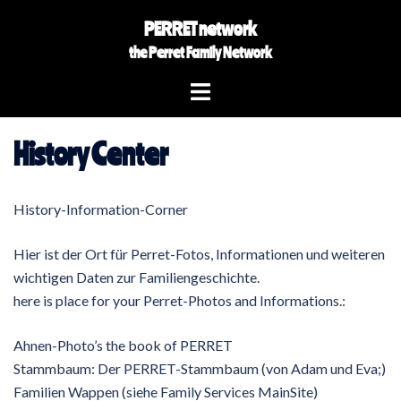
Skip
PERRET network
to
the Perret Family Network
content
Toggle
menu
History Center
History-Information-Corner
Hier ist der Ort für Perret-Fotos, Informationen und weiteren
wichtigen Daten zur Familiengeschichte.
here is place for your Perret-Photos and Informations.:
Ahnen-Photo’s the book of PERRET
Stammbaum: Der PERRET-Stammbaum (von Adam und Eva;)
Familien Wappen (siehe Family Services MainSite)