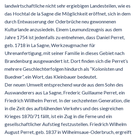
landwirtschaftliche nicht sehr ergiebigen Landesteilen, wie es
das Hochtal de la Sagne die Möglichkeit eröffnet, sich in dem
durch Entwasserung der Oderbrüche neu gewonnenen
Kulturlande anzusiedeln. Einem Leumundzeugnis aus dem
Jahre 1754 ist jedenfalls zu entnehmen, dass Daniel Perret,
geb. 1718 in La Sagne, Werkzeugmacher für
Uhrenanfertigung, mit seiner Familie in dieses Gebiet nach
Brandenburg ausgewandert ist. Dort finden sich die Perret’s
mehrere Geschlechterfolgen hindurch als “Kolonisten und
Buedner”, ein Wort, das Kleinbauer bedeutet.
Der neuen Umwelt entsprechend wurde aus dem Sohn des
Auswanderers aus La Sagne, Frederic Guillaume Perret, ein
Friedrich Willhelm Perret. In der sechzehnten Generation, die
in die Zeit des aufblühenden Verkehrs und des siegreichen
Krieges 1870/71 fällt, ist ein Zug in die Ferne und ein
gesellschaftlicher Aufstieg festzustellen. Friedrich Wilhelm
August Perret, geb. 1837 in Wilheimsaue-Oderbruch, ergreift