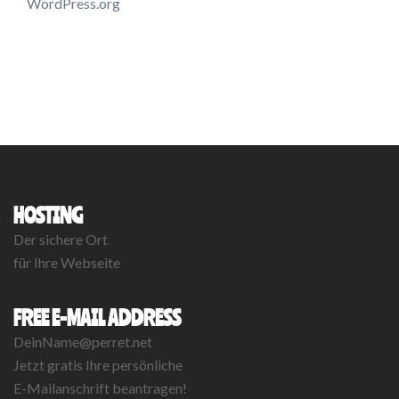
WordPress.org
HOSTING
Der sichere Ort
für Ihre Webseite
FREE E-MAIL ADDRESS
DeinName@perret.net
Jetzt gratis Ihre persönliche
E-Mailanschrift beantragen!