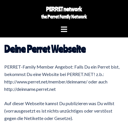
Skip
PERRET network
to
the Perret Family Network
content
Toggle
menu
Deine Perret Webseite
PERRET-Family Member Angebot: Falls Du ein Perret bist,
bekommst Du eine Website bei PERRET.NET! z.b.:
http://www.perret.net/member/deinname/ oder auch
http://deinname.perret.net
Auf dieser Webseite kannst Du publizieren was Du willst
(vorrausgesetzt es ist nichts unzüchtiges oder verstösst
gegen die Netikette oder Gesetze).