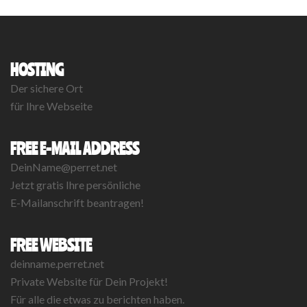
HOSTING
Der sichere Ort
für Ihre Webseite
FREE E-MAIL ADDRESS
DeinName@perret.net
Jetzt gratis Ihre persönliche
E-Mailanschrift beantragen!
FREE WEBSITE
deinname.perret.net
Private Website für Dein Projekt!
Für alle die etwas zu berichten haben.