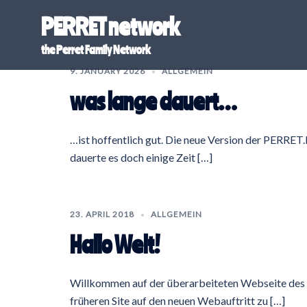
Skip
PERRET network
to
content
the Perret Family Network
9. JANUARY 2026
ALLGEMEIN
was lange dauert…
…ist hoffentlich gut. Die neue Version der PERRET
dauerte es doch einige Zeit […]
23. APRIL 2018
ALLGEMEIN
Hallo Welt!
Willkommen auf der überarbeiteten Webseite des 
früheren Site auf den neuen Webauftritt zu […]