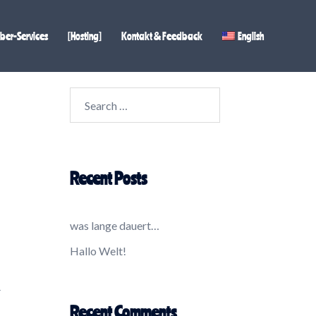
er-Services
[Hosting]
Kontakt & Feedback
English
Search
for:
Recent Posts
was lange dauert…
Hallo Welt!
r
Recent Comments