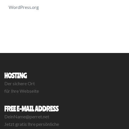
WordPress.org
HOSTING
Der sichere Ort
für Ihre Webseite
FREE E-MAIL ADDRESS
DeinName@perret.net
Jetzt gratis Ihre persönliche